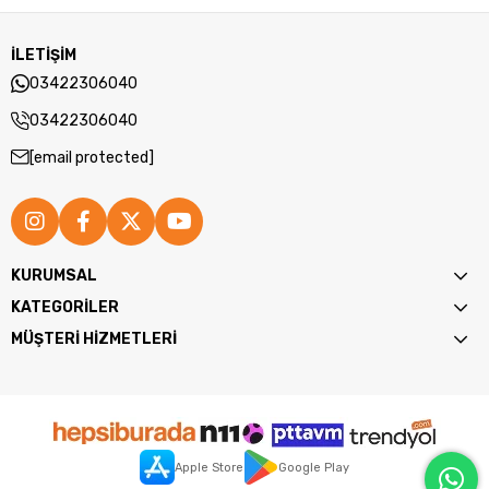
İLETİŞİM
03422306040
03422306040
[email protected]
KURUMSAL
KATEGORİLER
MÜŞTERİ HİZMETLERİ
Apple Store
Google Play