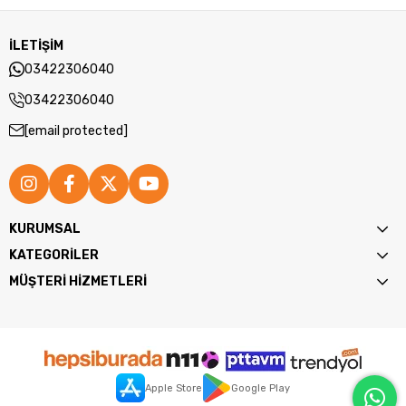
İLETİŞİM
03422306040
03422306040
[email protected]
KURUMSAL
KATEGORİLER
MÜŞTERİ HİZMETLERİ
Apple Store
Google Play