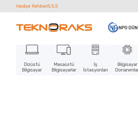
Hediye Rehberi
S.S.S
NPO DÜN
Dizüstü
Masaüstü
İş
Bilgisayar
Bilgisayar
Bilgisayarlar
İstasyonları
Donanımlar