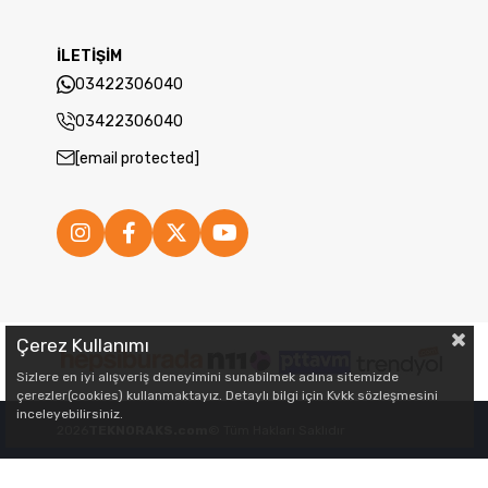
İLETİŞİM
03422306040
03422306040
[email protected]
Çerez Kullanımı
Sizlere en iyi alışveriş deneyimini sunabilmek adına sitemizde
çerezler(cookies) kullanmaktayız. Detaylı bilgi için Kvkk sözleşmesini
inceleyebilirsiniz.
2026
TEKNORAKS.com
© Tüm Hakları Saklıdır