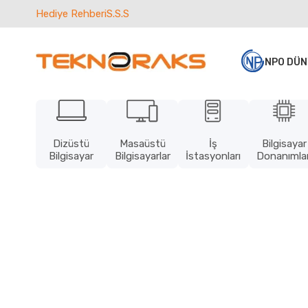
Hediye Rehberi
S.S.S
NPO DÜN
Dizüstü
Masaüstü
İş
Bilgisayar
Bilgisayar
Bilgisayarlar
İstasyonları
Donanımlar