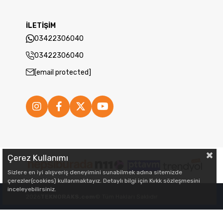
İLETİŞİM
03422306040
03422306040
[email protected]
Çerez Kullanımı
Sizlere en iyi alışveriş deneyimini sunabilmek adına sitemizde
çerezler(cookies) kullanmaktayız. Detaylı bilgi için Kvkk sözleşmesini
inceleyebilirsiniz.
2026
TEKNORAKS.com
© Tüm Hakları Saklıdır