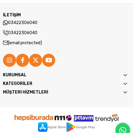
İLETİŞİM
03422306040
03422306040
[email protected]
KURUMSAL
KATEGORİLER
MÜŞTERİ HİZMETLERİ
Apple Store
Google Play