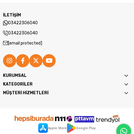
İLETİŞİM
03422306040
03422306040
[email protected]
KURUMSAL
KATEGORİLER
MÜŞTERİ HİZMETLERİ
Apple Store
Google Play