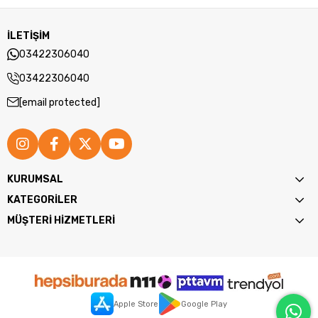
İLETİŞİM
03422306040
03422306040
[email protected]
KURUMSAL
KATEGORİLER
MÜŞTERİ HİZMETLERİ
Apple Store
Google Play