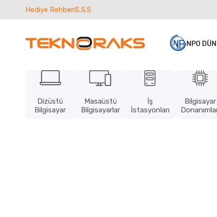
Hediye Rehberi
S.S.S
NPO DÜN
Dizüstü
Masaüstü
İş
Bilgisayar
Bilgisayar
Bilgisayarlar
İstasyonları
Donanımlar