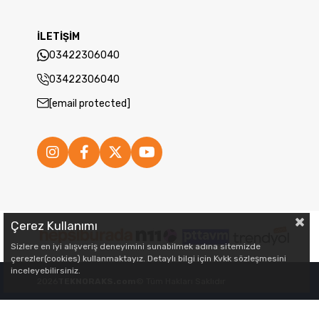
İLETİŞİM
03422306040
03422306040
[email protected]
Çerez Kullanımı
Sizlere en iyi alışveriş deneyimini sunabilmek adına sitemizde
çerezler(cookies) kullanmaktayız. Detaylı bilgi için Kvkk sözleşmesini
inceleyebilirsiniz.
2026
TEKNORAKS.com
© Tüm Hakları Saklıdır