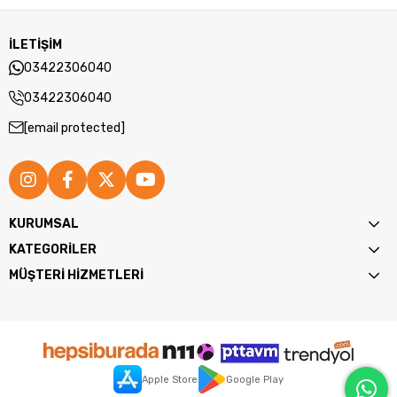
İLETİŞİM
03422306040
03422306040
[email protected]
KURUMSAL
KATEGORİLER
MÜŞTERİ HİZMETLERİ
Apple Store
Google Play