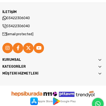
İLETİŞİM
03422306040
03422306040
[email protected]
KURUMSAL
KATEGORİLER
MÜŞTERİ HİZMETLERİ
Apple Store
Google Play