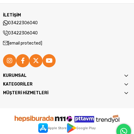
İLETİŞİM
03422306040
03422306040
[email protected]
KURUMSAL
KATEGORİLER
MÜŞTERİ HİZMETLERİ
Apple Store
Google Play