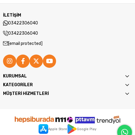
İLETİŞİM
03422306040
03422306040
[email protected]
KURUMSAL
KATEGORİLER
MÜŞTERİ HİZMETLERİ
Apple Store
Google Play