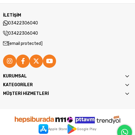
İLETİŞİM
03422306040
03422306040
[email protected]
KURUMSAL
KATEGORİLER
MÜŞTERİ HİZMETLERİ
Apple Store
Google Play