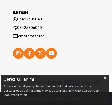
İLETİŞİM
03422306040
03422306040
[email protected]
Çerez Kullanımı
Sizlere en iyi alışveriş deneyimini sunabilmek adına sitemizde
çerezler(cookies) kullanmaktayız. Detaylı bilgi için Kvkk sözleşmesini
inceleyebilirsiniz.
2026
TEKNORAKS.com
© Tüm Hakları Saklıdır