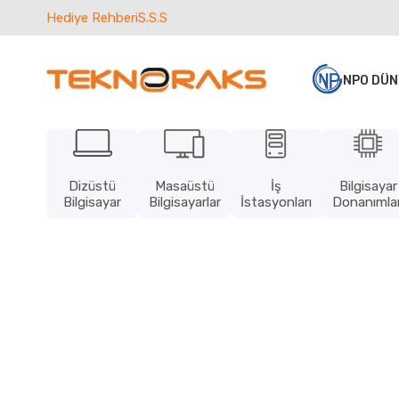
Hediye Rehberi
S.S.S
NPO DÜN
Dizüstü
Masaüstü
İş
Bilgisayar
Bilgisayar
Bilgisayarlar
İstasyonları
Donanımlar