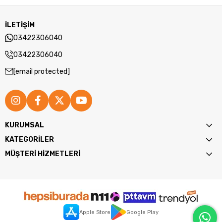
İLETİŞİM
03422306040
03422306040
[email protected]
KURUMSAL
KATEGORİLER
MÜŞTERİ HİZMETLERİ
Apple Store
Google Play