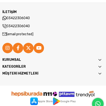
İLETİŞİM
03422306040
03422306040
[email protected]
KURUMSAL
KATEGORİLER
MÜŞTERİ HİZMETLERİ
Apple Store
Google Play