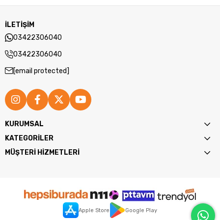
İLETİŞİM
03422306040
03422306040
[email protected]
KURUMSAL
KATEGORİLER
MÜŞTERİ HİZMETLERİ
Apple Store
Google Play