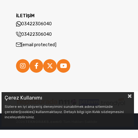
İLETİŞİM
03422306040
03422306040
[email protected]
Çerez Kullanımı
Sizlere en iyi alışveriş deneyimini sunabilmek adına sitemizde
çerezler(cookies) kullanmaktayız. Detaylı bilgi için Kvkk sözleşmesini
inceleyebilirsiniz.
2026
TEKNORAKS.com
© Tüm Hakları Saklıdır