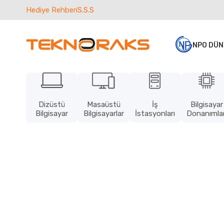
Hediye Rehberi
S.S.S
NPO DÜN
Dizüstü
Masaüstü
İş
Bilgisayar
Bilgisayar
Bilgisayarlar
İstasyonları
Donanımlar