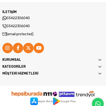
İLETİŞİM
03422306040
03422306040
[email protected]
KURUMSAL
KATEGORİLER
MÜŞTERİ HİZMETLERİ
Apple Store
Google Play