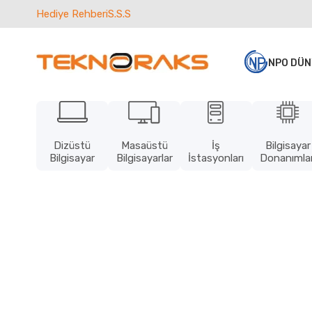
Hediye Rehberi
S.S.S
NPO DÜN
Dizüstü
Masaüstü
İş
Bilgisayar
Bilgisayar
Bilgisayarlar
İstasyonları
Donanımlar