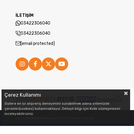
İLETİŞİM
03422306040
03422306040
[email protected]
Çerez Kullanımı
Sizlere en iyi alışveriş deneyimini sunabilmek adına sitemizde
çerezler(cookies) kullanmaktayız. Detaylı bilgi için Kvkk sözleşmesini
inceleyebilirsiniz.
2026
TEKNORAKS.com
© Tüm Hakları Saklıdır