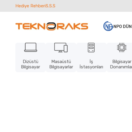
Hediye Rehberi
S.S.S
NPO DÜN
Dizüstü
Masaüstü
İş
Bilgisayar
Bilgisayar
Bilgisayarlar
İstasyonları
Donanımlar