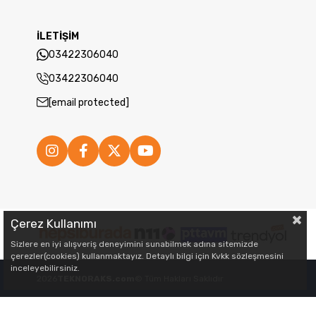
İLETİŞİM
03422306040
03422306040
[email protected]
Çerez Kullanımı
Sizlere en iyi alışveriş deneyimini sunabilmek adına sitemizde
çerezler(cookies) kullanmaktayız. Detaylı bilgi için Kvkk sözleşmesini
inceleyebilirsiniz.
2026
TEKNORAKS.com
© Tüm Hakları Saklıdır