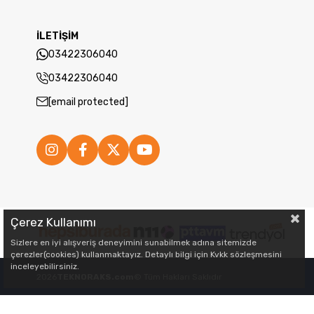
İLETİŞİM
03422306040
03422306040
[email protected]
Çerez Kullanımı
Sizlere en iyi alışveriş deneyimini sunabilmek adına sitemizde
çerezler(cookies) kullanmaktayız. Detaylı bilgi için Kvkk sözleşmesini
inceleyebilirsiniz.
2026
TEKNORAKS.com
© Tüm Hakları Saklıdır