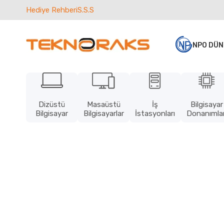
Hediye Rehberi
S.S.S
NPO DÜN
Dizüstü
Masaüstü
İş
Bilgisayar
Bilgisayar
Bilgisayarlar
İstasyonları
Donanımlar