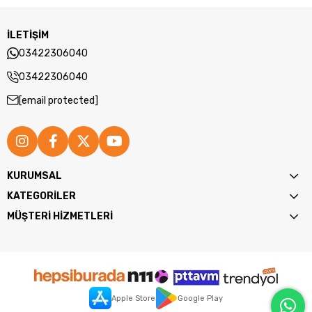
İLETİŞİM
03422306040
03422306040
[email protected]
KURUMSAL
KATEGORİLER
MÜŞTERİ HİZMETLERİ
Apple Store
Google Play