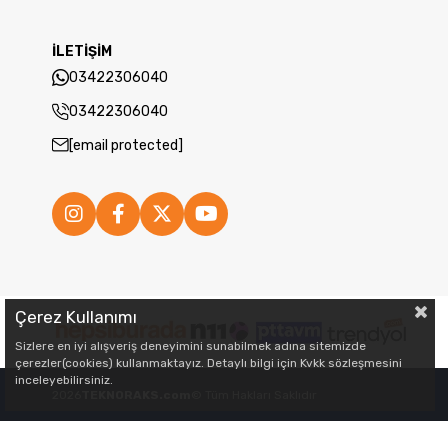
İLETİŞİM
03422306040
03422306040
[email protected]
Çerez Kullanımı
Sizlere en iyi alışveriş deneyimini sunabilmek adına sitemizde
çerezler(cookies) kullanmaktayız. Detaylı bilgi için Kvkk sözleşmesini
inceleyebilirsiniz.
2026
TEKNORAKS.com
© Tüm Hakları Saklıdır