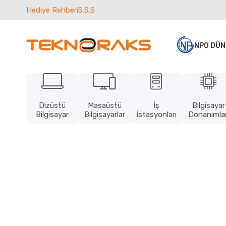
Hediye Rehberi
S.S.S
NPO DÜN
Dizüstü
Masaüstü
İş
Bilgisayar
Bilgisayar
Bilgisayarlar
İstasyonları
Donanımlar