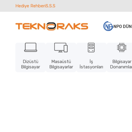
Hediye Rehberi
S.S.S
NPO DÜN
Dizüstü
Masaüstü
İş
Bilgisayar
Bilgisayar
Bilgisayarlar
İstasyonları
Donanımlar