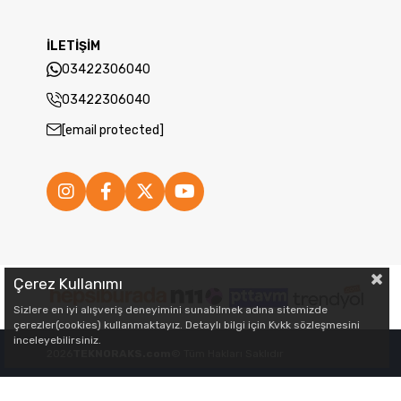
İLETİŞİM
03422306040
03422306040
[email protected]
Çerez Kullanımı
Sizlere en iyi alışveriş deneyimini sunabilmek adına sitemizde
çerezler(cookies) kullanmaktayız. Detaylı bilgi için Kvkk sözleşmesini
inceleyebilirsiniz.
2026
TEKNORAKS.com
© Tüm Hakları Saklıdır