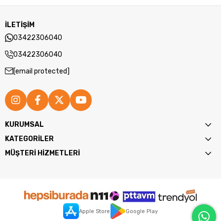
İLETİŞİM
03422306040
03422306040
[email protected]
KURUMSAL
KATEGORİLER
MÜŞTERİ HİZMETLERİ
Apple Store
Google Play