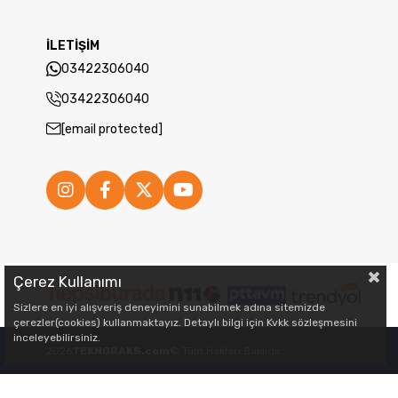
İLETİŞİM
03422306040
03422306040
[email protected]
Çerez Kullanımı
Sizlere en iyi alışveriş deneyimini sunabilmek adına sitemizde
çerezler(cookies) kullanmaktayız. Detaylı bilgi için Kvkk sözleşmesini
inceleyebilirsiniz.
2026
TEKNORAKS.com
© Tüm Hakları Saklıdır