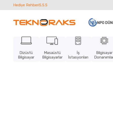
Hediye Rehberi
S.S.S
NPO DÜN
Dizüstü
Masaüstü
İş
Bilgisayar
Bilgisayar
Bilgisayarlar
İstasyonları
Donanımlar