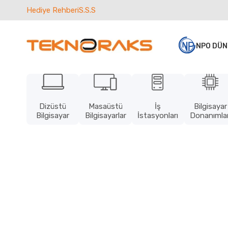
Hediye Rehberi
S.S.S
NPO DÜN
Dizüstü
Masaüstü
İş
Bilgisayar
Bilgisayar
Bilgisayarlar
İstasyonları
Donanımlar