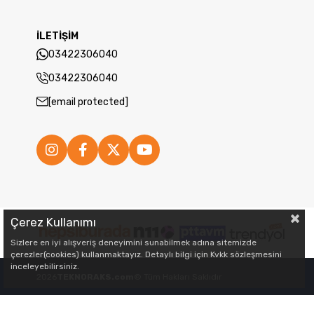
İLETİŞİM
03422306040
03422306040
[email protected]
Çerez Kullanımı
Sizlere en iyi alışveriş deneyimini sunabilmek adına sitemizde
çerezler(cookies) kullanmaktayız. Detaylı bilgi için Kvkk sözleşmesini
inceleyebilirsiniz.
2026
TEKNORAKS.com
© Tüm Hakları Saklıdır