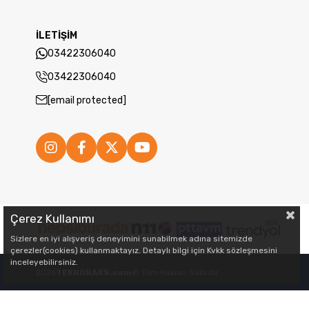
İLETİŞİM
03422306040
03422306040
[email protected]
Çerez Kullanımı
Sizlere en iyi alışveriş deneyimini sunabilmek adına sitemizde
çerezler(cookies) kullanmaktayız. Detaylı bilgi için Kvkk sözleşmesini
inceleyebilirsiniz.
2026
TEKNORAKS.com
© Tüm Hakları Saklıdır