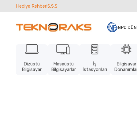
Hediye Rehberi
S.S.S
NPO DÜN
Dizüstü
Masaüstü
İş
Bilgisayar
Bilgisayar
Bilgisayarlar
İstasyonları
Donanımlar