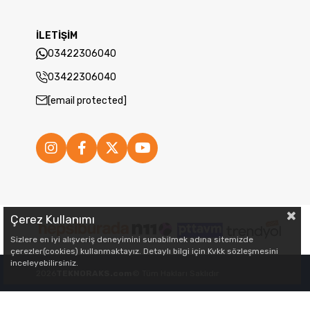
İLETİŞİM
03422306040
03422306040
[email protected]
Çerez Kullanımı
Sizlere en iyi alışveriş deneyimini sunabilmek adına sitemizde
çerezler(cookies) kullanmaktayız. Detaylı bilgi için Kvkk sözleşmesini
inceleyebilirsiniz.
2026
TEKNORAKS.com
© Tüm Hakları Saklıdır