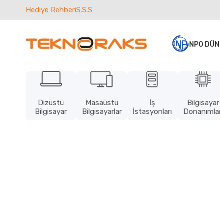
Hediye Rehberi
S.S.S
NPO DÜN
Dizüstü
Masaüstü
İş
Bilgisayar
Bilgisayar
Bilgisayarlar
İstasyonları
Donanımlar