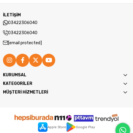
İLETİŞİM
03422306040
03422306040
[email protected]
KURUMSAL
KATEGORİLER
MÜŞTERİ HİZMETLERİ
Apple Store
Google Play