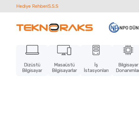
Hediye Rehberi
S.S.S
NPO DÜN
Dizüstü
Masaüstü
İş
Bilgisayar
Bilgisayar
Bilgisayarlar
İstasyonları
Donanımlar