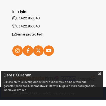
İLETİŞİM
03422306040
03422306040
[email protected]
Çerez Kullanımı
Sizlere en iyi alışveriş deneyimini sunabilmek adına sitemizde
çerezler(cookies) kullanmaktayız. Detaylı bilgi için Kvkk sözleşmesini
inceleyebilirsiniz.
2026
TEKNORAKS.com
© Tüm Hakları Saklıdır