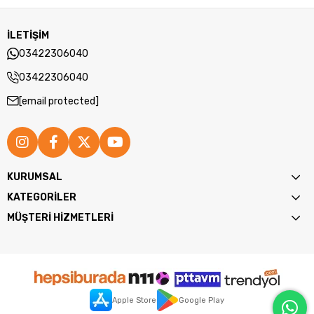
İLETİŞİM
03422306040
03422306040
[email protected]
KURUMSAL
KATEGORİLER
MÜŞTERİ HİZMETLERİ
Apple Store
Google Play