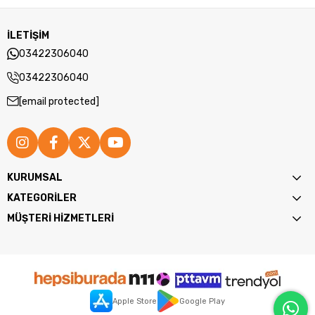
İLETİŞİM
03422306040
03422306040
[email protected]
KURUMSAL
KATEGORİLER
MÜŞTERİ HİZMETLERİ
Apple Store
Google Play