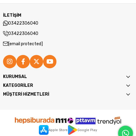
İLETİŞİM
03422306040
03422306040
[email protected]
KURUMSAL
KATEGORİLER
MÜŞTERİ HİZMETLERİ
Apple Store
Google Play