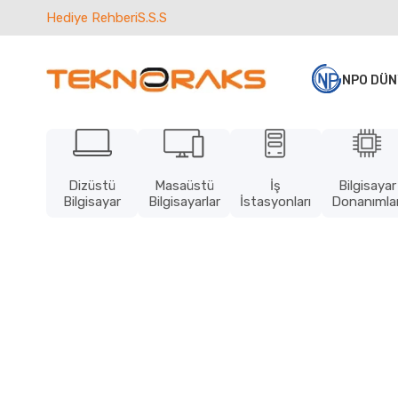
Hediye Rehberi
S.S.S
NPO DÜN
Dizüstü
Masaüstü
İş
Bilgisayar
Bilgisayar
Bilgisayarlar
İstasyonları
Donanımlar