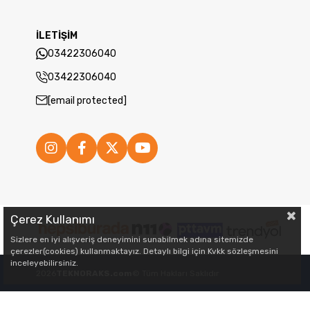
İLETİŞİM
03422306040
03422306040
[email protected]
Çerez Kullanımı
Sizlere en iyi alışveriş deneyimini sunabilmek adına sitemizde
çerezler(cookies) kullanmaktayız. Detaylı bilgi için Kvkk sözleşmesini
inceleyebilirsiniz.
2026
TEKNORAKS.com
© Tüm Hakları Saklıdır