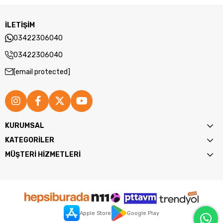
İLETİŞİM
03422306040
03422306040
[email protected]
KURUMSAL
KATEGORİLER
MÜŞTERİ HİZMETLERİ
Apple Store
Google Play