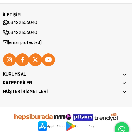
İLETİŞİM
03422306040
03422306040
[email protected]
KURUMSAL
KATEGORİLER
MÜŞTERİ HİZMETLERİ
Apple Store
Google Play