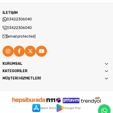
İLETİŞİM
03422306040
03422306040
[email protected]
KURUMSAL
KATEGORİLER
MÜŞTERİ HİZMETLERİ
Apple Store
Google Play