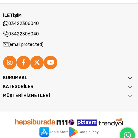
İLETİŞİM
03422306040
03422306040
[email protected]
KURUMSAL
KATEGORİLER
MÜŞTERİ HİZMETLERİ
Apple Store
Google Play