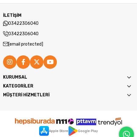
İLETİŞİM
03422306040
03422306040
[email protected]
KURUMSAL
KATEGORİLER
MÜŞTERİ HİZMETLERİ
Apple Store
Google Play