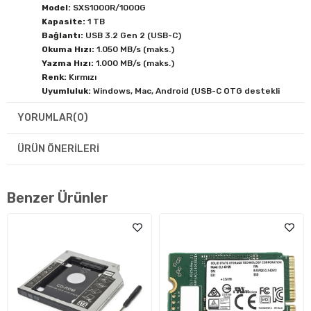
Model:
SXS1000R/1000G
Kapasite:
1 TB
Bağlantı:
USB 3.2 Gen 2 (USB-C)
Okuma Hızı:
1.050 MB/s (maks.)
Yazma Hızı:
1.000 MB/s (maks.)
Renk:
Kırmızı
Uyumluluk:
Windows, Mac, Android (USB-C OTG destekli
cihazlar)
YORUMLAR
(0)
Kablo:
USB-C – USB-C ve USB-C – USB-A kablo dahil
Geleneksel taşınabilir HDD’lere kıyasla çok daha hızlı ve dayanıklı
ÜRÜN ÖNERILERI
olan XS1000, şok ve titreşime karşı korumalı yapısıyla verilerinizi
güvende tutar. Cebinize sığan boyutu ve hafif tasarımıyla iş
seyahatlerinde ve günlük kullanımda ideal bir eşlikdir.
Benzer Ürünler
Garanti:
Kingston resmi garantisi kapsamındadır.