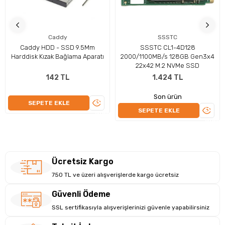
Caddy
SSSTC
Caddy HDD - SSD 9.5Mm
SSSTC CL1-4D128
Harddisk Kızak Bağlama Aparatı
2000/1100MB/s 128GB Gen3x4
22x42 M.2 NVMe SSD
142 TL
1.424 TL
Son ürün
ÜRÜNÜ
SEPETE EKLE
ÜRÜN
SEPETE EKLE
İNCELE
İNCEL
Ücretsiz Kargo
750 TL ve üzeri alışverişlerde kargo ücretsiz
Güvenli Ödeme
SSL sertifikasıyla alışverişlerinizi güvenle yapabilirsiniz