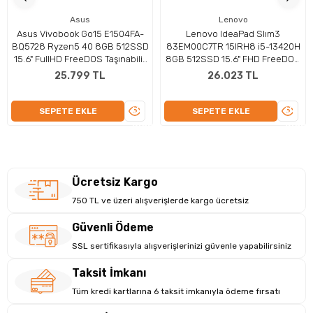
Depolama:
512GB SSD
Ekran:
15.6" Full HD (1920×1080), TN, Parlama Önleyici,
Asus
Lenovo
60Hz
Asus Vivobook Go15 E1504FA-
Lenovo IdeaPad Slım3
BQ5728 Ryzen5 40 8GB 512SSD
Batarya:
90Wh
83EM00C7TR 15IRH8 i5-13420H
15.6" FullHD FreeDOS Taşınabilir
8GB 512SSD 15.6" FHD FreeDOS
Kamera:
Var
Bilgisayar
Dizüstü Bilgisayar
Güvenlik:
TPM 2.0
25.799 TL
26.023 TL
Parmak İzi Okuyucu:
Yok
Kablosuz:
Wi-Fi, Bluetooth
ÜRÜNÜ
ÜRÜN
SEPETE EKLE
SEPETE EKLE
Bağlantılar:
3× USB-A, 1× USB-C, HDMI, SD Kart Okuyucu
İNCELE
İNCEL
Klavye:
Q Türkçe, Numerik Tuşlu
Adaptör:
90W
Optik Sürücü:
Yok
Garanti:
2 Yıl Resmi Distribütör Garantili
Ücretsiz Kargo
Renk:
Gümüş
750 TL ve üzeri alışverişlerde kargo ücretsiz
Güvenli Ödeme
SSL sertifikasıyla alışverişlerinizi güvenle yapabilirsiniz
Taksit İmkanı
Tüm kredi kartlarına 6 taksit imkanıyla ödeme fırsatı