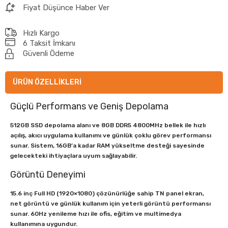
Fiyat Düşünce Haber Ver
Hızlı Kargo
6 Taksit İmkanı
Güvenli Ödeme
ÜRÜN ÖZELLIKLERI
Güçlü Performans ve Geniş Depolama
512GB SSD depolama alanı ve 8GB DDR5 4800MHz bellek ile hızlı
açılış, akıcı uygulama kullanımı ve günlük çoklu görev performansı
sunar. Sistem, 16GB’a kadar RAM yükseltme desteği sayesinde
gelecekteki ihtiyaçlara uyum sağlayabilir.
Görüntü Deneyimi
15.6 inç Full HD (1920×1080) çözünürlüğe sahip TN panel ekran,
net görüntü ve günlük kullanım için yeterli görüntü performansı
sunar. 60Hz yenileme hızı ile ofis, eğitim ve multimedya
kullanımına uygundur.