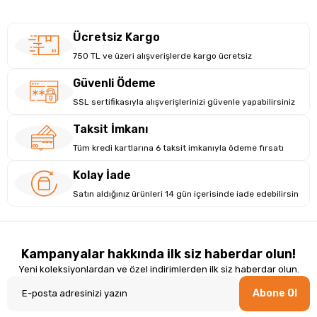
Ücretsiz Kargo
750 TL ve üzeri alışverişlerde kargo ücretsiz
Güvenli Ödeme
SSL sertifikasıyla alışverişlerinizi güvenle yapabilirsiniz
Taksit İmkanı
Güvenli Ve Yüksek Kaliteli Baskı
Tüm kredi kartlarına 6 taksit imkanıyla ödeme fırsatı
Güvenli kullanım garantisi sunar ve baskı sırasında mürekkep
Kolay İade
sızıntısı ya da kullanıcıya zarar verme riski bulunmaz. Yüksek
Satın aldığınız ürünleri 14 gün içerisinde iade edebilirsin
kaliteli baskılar, her türlü barkod okuma cihazı ile uyumlu olup,
iş süreçlerinizde kesintisiz performans sağlar. Cihaz, her
ortamda güvenle kullanılabilir ve yüksek verimlilik sunar..
Kampanyalar hakkında ilk siz haberdar olun!
Yeni koleksiyonlardan ve özel indirimlerden ilk siz haberdar olun.
Abone Ol