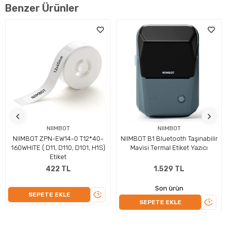
Benzer Ürünler
Hafif Ve Pratik Taşıma
Ergonomik tasarımı sayesinde taşımada büyük kolaylık sağlar.
Hafif yapısı, cihazı istediğiniz her yere rahatlıkla taşımanızı ve
yer değiştirmesini sağlar. Bu özellik, yoğun iş temposunda
esneklik ve pratiklik sunar.
NIIMBOT
NIIMBOT
NIIMBOT ZPN-EW14-0 T12*40-
NIIMBOT B1 Bluetooth Taşınabilir
160WHITE ( D11, D110, D101, H1S)
Mavisi Termal Etiket Yazıcı
Etiket
422 TL
1.529 TL
Son ürün
ÜRÜNÜ
SEPETE EKLE
ÜRÜN
SEPETE EKLE
İNCELE
İNCEL