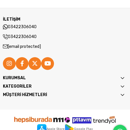
İLETİŞİM
03422306040
03422306040
[email protected]
KURUMSAL
KATEGORİLER
MÜŞTERİ HİZMETLERİ
Teknik Özellikler
Marka
Apple Store
Google Play