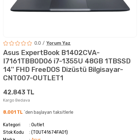
0.0
Yorum Yaz
Asus ExpertBook B1402CVA-
I7161TBB0D06 i7-1355U 48GB 1TBSSD
14'' FHD FreeDOS Dizüstü Bilgisayar-
CNT007-OUTLET1
42.843 TL
Kargo Bedava
8.001 TL
`den başlayan taksitlerle
Kategori
Outlet
Stok Kodu
(TOUT41674FA01)
Marka
:
Asus