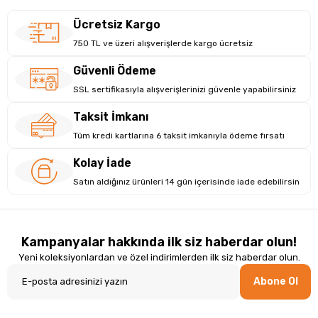
Ücretsiz Kargo
750 TL ve üzeri alışverişlerde kargo ücretsiz
Güvenli Ödeme
SSL sertifikasıyla alışverişlerinizi güvenle yapabilirsiniz
Taksit İmkanı
Tüm kredi kartlarına 6 taksit imkanıyla ödeme fırsatı
Yüksek Performans ve Depolama
Kolay İade
1 TB SSD Gen4 SSD ile birlikte gelirken, hızlı veri işleme ve
Satın aldığınız ürünleri 14 gün içerisinde iade edebilirsin
geniş depolama kapasitesi sunuyor. 48 GB DDR4 RAM ile
donatılmış olan bu sistem, 3200Mhz hızında çalışarak çoklu
görevleri sorunsuz bir şekilde yönetmenize olanak tanır.
48GB'a kadar RAM yükseltme kapasitesi, cihazınızı
Kampanyalar hakkında ilk siz haberdar olun!
gelecekteki performans ihtiyaçlarına uygun hale getirir.
Yeni koleksiyonlardan ve özel indirimlerden ilk siz haberdar olun.
Abone Ol