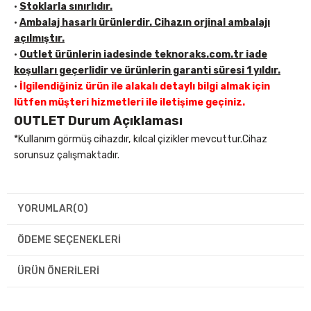
•
Stoklarla sınırlıdır.
•
Ambalaj hasarlı ürünlerdir. Cihazın orjinal ambalajı
açılmıştır.
•
Outlet ürünlerin iadesinde teknoraks.com.tr iade
koşulları geçerlidir ve ürünlerin garanti süresi 1 yıldır.
•
İlgilendiğiniz ürün ile alakalı detaylı bilgi almak için
lütfen müşteri hizmetleri ile iletişime geçiniz.
OUTLET Durum Açıklaması
*Kullanım görmüş cihazdır, kılcal çizikler mevcuttur.Cihaz
sorunsuz çalışmaktadır.
YORUMLAR
(0)
ÖDEME SEÇENEKLERI
ÜRÜN ÖNERILERI