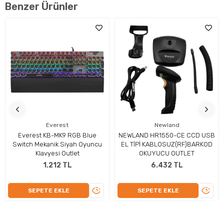
Benzer Ürünler
Everest
Newland
Everest KB-MK9 RGB Blue
NEWLAND HR1550-CE CCD USB
Switch Mekanik Siyah Oyuncu
EL TİPİ KABLOSUZ(RF)BARKOD
Klavyesi Outlet
OKUYUCU OUTLET
1.212 TL
6.432 TL
ÜRÜNÜ
ÜRÜN
SEPETE EKLE
SEPETE EKLE
İNCELE
İNCEL