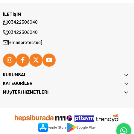
İLETİŞİM
03422306040
03422306040
[email protected]
KURUMSAL
KATEGORİLER
MÜŞTERİ HİZMETLERİ
Görsel Deneyim: Gelişmiş Ekran ve Ekran
Kartı Performansı
14 inç büyüklüğünde TN ekran paneli, 60hz yenileme hızı ve
Apple Store
Google Play
1920X1080 çözünürlük ile üstün bir görsel deneyim sunar.