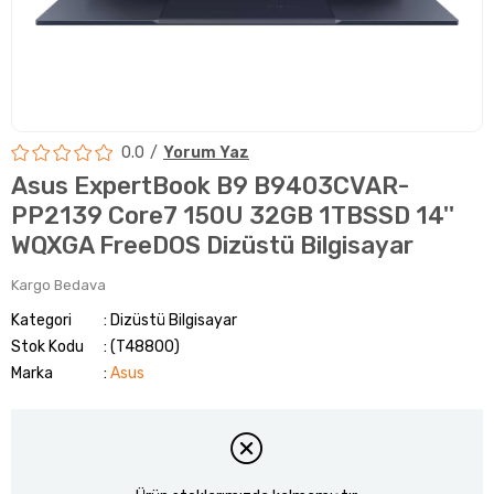
0.0
Yorum Yaz
Asus ExpertBook B9 B9403CVAR-
PP2139 Core7 150U 32GB 1TBSSD 14''
WQXGA FreeDOS Dizüstü Bilgisayar
Kargo Bedava
Kategori
Dizüstü Bilgisayar
Stok Kodu
(T48800)
Marka
:
Asus