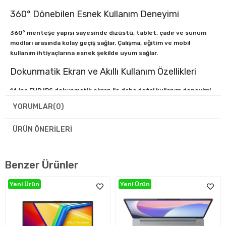
360° Dönebilen Esnek Kullanım Deneyimi
360° menteşe yapısı sayesinde dizüstü, tablet, çadır ve sunum
modları arasında kolay geçiş sağlar. Çalışma, eğitim ve mobil
kullanım ihtiyaçlarına esnek şekilde uyum sağlar.
Dokunmatik Ekran ve Akıllı Kullanım Özellikleri
14 inç FHD IPS dokunmatik ekran ile daha doğal kullanım deneyimi
sunar. Stylus kalem desteği sayesinde not alma, çizim ve hassas
YORUMLAR
(0)
işlemler daha verimli hale gelir. Dahili kamera sistemi ve gelişmiş
görüntüleme özellikleri günlük kullanımda ekstra kolaylık sağlar.
ÜRÜN ÖNERILERI
Hızlı Bağlantı ve Gelişmiş Güvenlik
Wi-Fi 6 teknolojisi hızlı ve kararlı kablosuz bağlantı sunarken; TPM
Benzer Ürünler
2.0, parmak izi okuyucu ve kamera gizlilik kapağı ile veri
güvenliğini destekler. Thunderbolt 4 bağlantıları sayesinde
Yeni Ürün
Yeni Ürün
yüksek hızlı veri aktarımı ve geniş bağlantı seçenekleri sunar.
Teknik Özellikler
İşlemci:
Intel Core i5-1235U (10 Çekirdek / 12 İş Parçacığı,