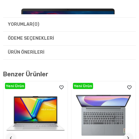
YORUMLAR
(0)
ÖDEME SEÇENEKLERI
ÜRÜN ÖNERILERI
Benzer Ürünler
Yeni Ürün
Yeni Ürün
Görsel Deneyim: Gelişmiş Ekran ve Ekran
Kartı Performansı
14 inç büyüklüğünde TN ekran paneli, 60Hz yenileme hızı ve
1920 x 1080 çözünürlük ile üstün bir görsel deneyim sunar.