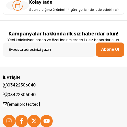
Kolay İade
Satın aldığınız ürünleri 14 gün içerisinde iade edebilirsin
Tasarım ve Yapı: Ergonomik ve Dayanıklı
Asus, zarif bir Gri renkte olup dayanıklı Plastik malzemeden
Kampanyalar hakkında ilk siz haberdar olun!
üretilmiştir. Hafif ve dayanıklı tasarımı, mobil kullanım için
Yeni koleksiyonlardan ve özel indirimlerden ilk siz haberdar olun.
idealdir. Asus, modern ve şık bir görünüme sahip olmakla
birlikte, günlük işlerinizi ve taşınabilirlik gereksinimlerinizi
Abone Ol
karşılayacak şekilde tasarlanmıştır.
İLETİŞİM
03422306040
03422306040
[email protected]