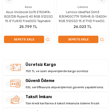
Intel UHD Grafikleri ekran kartı, Paylaşımlı bellek ile yüksek
grafik işleme yetenekleri sağlar. Bu özellikler, hem profesyonel
Asus
Lenovo
Asus Vivobook Go15 E1504FA-
Lenovo IdeaPad Slım3
içerik üretimi hem de oyun performansı için ideal bir çözüm
BQ5728 Ryzen5 40 8GB 512SSD
83EM00C7TR 15IRH8 i5-13420H
sunar.
15.6" FullHD FreeDOS Taşınabilir
8GB 512SSD 15.6" FHD FreeDOS
Bilgisayar
Dizüstü Bilgisayar
25.799 TL
26.023 TL
ÜRÜNÜ
ÜRÜN
SEPETE EKLE
SEPETE EKLE
İNCELE
İNCEL
Ücretsiz Kargo
750 TL ve üzeri alışverişlerde kargo ücretsiz
Güvenli Ödeme
SSL sertifikasıyla alışverişlerinizi güvenle yapabilirsiniz
Taksit İmkanı
Tüm kredi kartlarına 6 taksit imkanıyla ödeme fırsatı