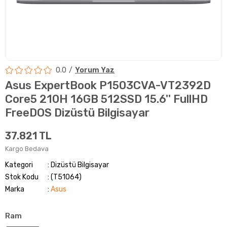
0.0
Yorum Yaz
Asus ExpertBook P1503CVA-VT2392D
Core5 210H 16GB 512SSD 15.6'' FullHD
FreeDOS Dizüstü Bilgisayar
37.821 TL
Kargo Bedava
Kategori
Dizüstü Bilgisayar
Stok Kodu
(T51064)
Marka
:
Asus
Ram