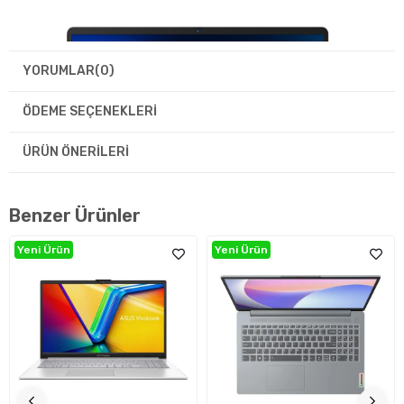
YORUMLAR
(0)
ÖDEME SEÇENEKLERI
ÜRÜN ÖNERILERI
Benzer Ürünler
Yeni Ürün
Yeni Ürün
Görsel Deneyim: Gelişmiş Ekran ve Ekran