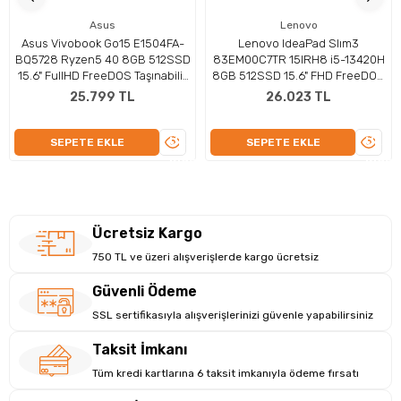
Kartı Performansı
Asus
Lenovo
Asus Vivobook Go15 E1504FA-
Lenovo IdeaPad Slım3
15,6 İnç büyüklüğünde TN ekran paneli, 75 Hz yenileme hızı ve
BQ5728 Ryzen5 40 8GB 512SSD
83EM00C7TR 15IRH8 i5-13420H
1920 x 1080 çözünürlük ile üstün bir görsel deneyim sunar.
15.6" FullHD FreeDOS Taşınabilir
8GB 512SSD 15.6" FHD FreeDOS
Intel Grafikleri Paylaşımlı bellek ile yüksek grafik işleme
Bilgisayar
Dizüstü Bilgisayar
25.799 TL
26.023 TL
yetenekleri sağlar. Bu özellikler, hem profesyonel içerik
üretimi hem de oyun performansı için ideal bir çözüm sunar.
ÜRÜNÜ
ÜRÜN
SEPETE EKLE
SEPETE EKLE
İNCELE
İNCEL
Ücretsiz Kargo
750 TL ve üzeri alışverişlerde kargo ücretsiz
Güvenli Ödeme
SSL sertifikasıyla alışverişlerinizi güvenle yapabilirsiniz
Taksit İmkanı
Tüm kredi kartlarına 6 taksit imkanıyla ödeme fırsatı