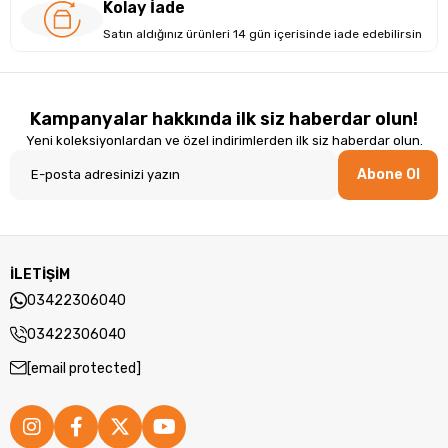
Kolay İade
Satın aldığınız ürünleri 14 gün içerisinde iade edebilirsin
Kampanyalar hakkında ilk siz haberdar olun!
Yeni koleksiyonlardan ve özel indirimlerden ilk siz haberdar olun.
Abone Ol
Tasarım ve Yapı: Ergonomik ve Dayanıklı
Asus, Gri zarif bir renkte olup dayanıklı Plastik malzemeden
üretilmiştir. Hafif ve dayanıklı tasarımı, mobil kullanım için
İLETİŞİM
idealdir.Asus, modern ve şık bir görünüme sahip olmakla
03422306040
birlikte, günlük işlerinizi ve taşınabilirlik gereksinimlerinizi
karşılayacak şekilde tasarlanmıştır.
03422306040
[email protected]