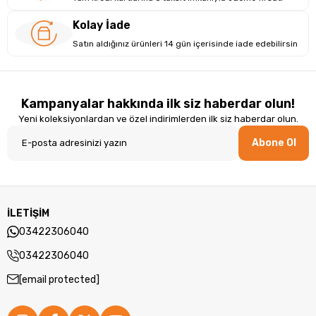
Kolay İade
Satın aldığınız ürünleri 14 gün içerisinde iade edebilirsin
Kampanyalar hakkında ilk siz haberdar olun!
Yeni koleksiyonlardan ve özel indirimlerden ilk siz haberdar olun.
Abone Ol
İLETİŞİM
Esnek Depolama: Hız ve Kapasite Bir Arada
03422306040
Asus Oyuncu Dizüstü Bilgisayar, 1 TB SSD depolama ile hızlı
03422306040
veri erişimi sunarken, depolama slotu sayesinde depolama
[email protected]
kapasitenizi artırma esnekliği sağlar. Kompakt depolama
boyutu, yer tasarrufu sağlayarak daha fazla depolama alanı
elde etmenizi mümkün kılar. Üstelik maksimum 64 GBa kadar