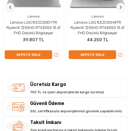
Lenovo
Lenovo
Görsel Zenginlik: Grafiklerde Üstün
Lenovo LOQ 83JC00DYTR
Lenovo LOQ 83JC00H4TR
Ryzen5 7235HS RTX3050 15.6"
Ryzen5 7235HS RTX4050 15.6"
Deneyim
FHD Dizüstü Bilgisayar
FHD Dizüstü Bilgisayar
NVIDIA GeForce RTX 3050 (4 GB GDDR6) bellekle
39.807 TL
44.250 TL
desteklenerek oyun ve grafik işleme deneyiminizi bir üst
seviyeye taşır. 15.6 boyutundaki ekranı ve 1920 x 1080
ÜRÜNÜ
ÜRÜN
SEPETE EKLE
SEPETE EKLE
çözünürlüğü, içeriklerinizi canlı ve net bir şekilde
İNCELE
İNCEL
görüntülemenizi sağlar. Ekran paylaşım özellikli portları, harici
ekranlara kolay bağlantı imkanı tanırken, yüksek performanslı
grafik kartı ile iş ve eğlenceyi bir araya getirir.
Ücretsiz Kargo
750 TL ve üzeri alışverişlerde kargo ücretsiz
Güvenli Ödeme
SSL sertifikasıyla alışverişlerinizi güvenle yapabilirsiniz
Taksit İmkanı
Tüm kredi kartlarına 6 taksit imkanıyla ödeme fırsatı