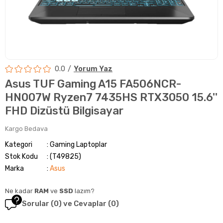
0.0
Yorum Yaz
Asus TUF Gaming A15 FA506NCR-
HN007W Ryzen7 7435HS RTX3050 15.6''
FHD Dizüstü Bilgisayar
Kargo Bedava
Kategori
Gaming Laptoplar
Stok Kodu
(T49825)
Marka
:
Asus
Ne kadar
RAM
ve
SSD
lazım?
Sorular (0) ve Cevaplar (0)