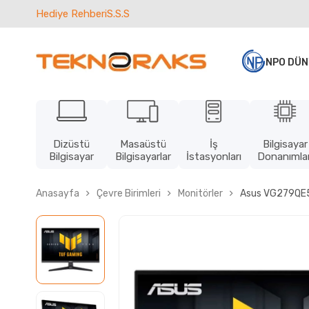
Hediye Rehberi
S.S.S
NPO DÜN
Dizüstü
Masaüstü
İş
Bilgisayar
Bilgisayar
Bilgisayarlar
İstasyonları
Donanımlar
Anasayfa
Çevre Birimleri
Monitörler
Asus VG279QE5A