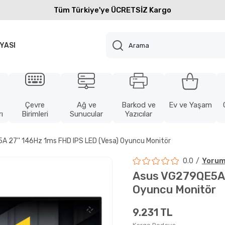
Tüm Türkiye'ye ÜCRETSİZ Kargo
YASI
Çevre
Ağ ve
Barkod ve
Ev ve Yaşam
ı
Birimleri
Sunucular
Yazıcılar
 27'' 146Hz 1ms FHD IPS LED (Vesa) Oyuncu Monitör
0.0
Yorum
Asus VG279QE5A 
Oyuncu Monitör
9.231 TL