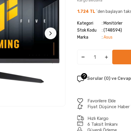
Kargo Bedava
1.724 TL
`den başlayan taks
Kategori
Monitörler
Stok Kodu
(T48594)
Marka
:
Asus
Sorular (0) ve Cevap
Favorilere Ekle
Fiyat Düşünce Haber 
Hızlı Kargo
6 Taksit İmkanı
Güvenli Ödeme